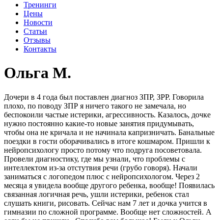
Тренинги
Цены
Новости
Статьи
Отзывы
Контакты
Ольга М.
Дочери в 4 года был поставлен диагноз ЗПР, ЗРР. Говорила
плохо, по поводу ЗПР я ничего такого не замечала, но
беспокоили частые истерики, агрессивность. Казалось, дочке
нужно постоянно какие-то новые занятия придумывать,
чтобы она не кричала и не начинала капризничать. Банальные
поездки в гости оборачивались в итоге кошмаром. Пришли к
нейропсихологу просто потому что подруга посоветовала.
Провели диагностику, где мы узнали, что проблемы с
интеллектом из-за отстутвия речи (грубо говоря). Начали
заниматься с логопедом плюс с нейропсихологом. Через 2
месяца я увидела вообще другого ребенка, вообще! Появилась
связанная логичная речь, ушли истерики, ребенок стал
слушать книги, рисовать. Сейчас нам 7 лет и дочка учится в
гимназии по сложной программе. Вообще нет сложностей. А